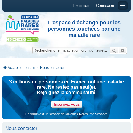
Inscription
Connexion
L'espace d'échange pour les
personnes touchées par une
maladie rare
Reche
Re
Accueil du forum
Nous contacter
3 millions de personnes en France ont une maladie
rare. Ne restez pas seul(e).
Rejoignez la communauté.
Inscrivez-vous
Ce forum est un service de Maladies Rares Info Services
Nous contacter