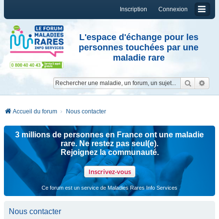
Inscription
Connexion
L'espace d'échange pour les
personnes touchées par une
maladie rare
Reche
Re
Accueil du forum
Nous contacter
3 millions de personnes en France ont une maladie
rare. Ne restez pas seul(e).
Rejoignez la communauté.
Inscrivez-vous
Ce forum est un service de Maladies Rares Info Services
Nous contacter