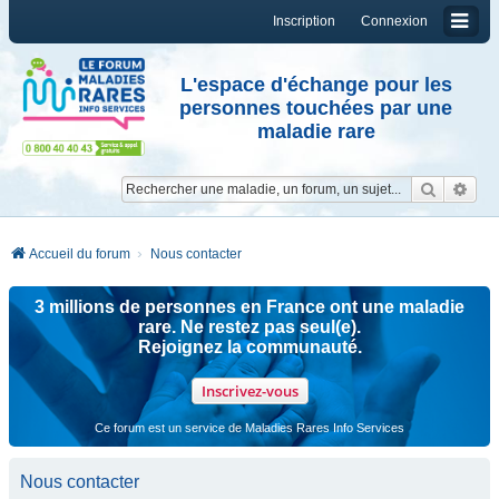
Inscription
Connexion
L'espace d'échange pour les
personnes touchées par une
maladie rare
Reche
Re
Accueil du forum
Nous contacter
3 millions de personnes en France ont une maladie
rare. Ne restez pas seul(e).
Rejoignez la communauté.
Inscrivez-vous
Ce forum est un service de Maladies Rares Info Services
Nous contacter