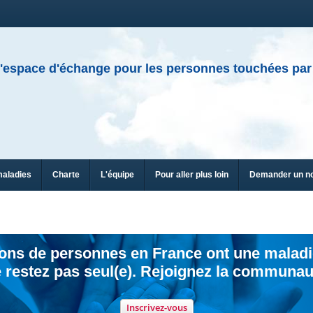
'espace d'échange pour les personnes touchées par
maladies
Charte
L'équipe
Pour aller plus loin
Demander un n
ions de personnes en France ont une maladi
 restez pas seul(e). Rejoignez la communau
Inscrivez-vous