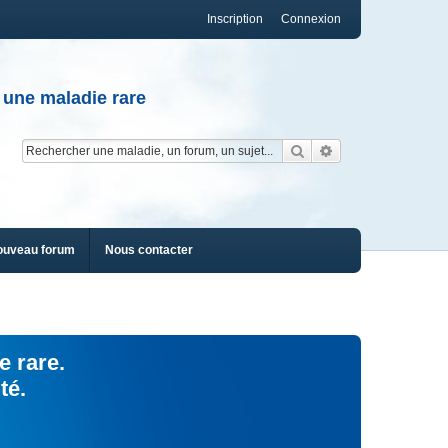
Inscription
Connexion
 une maladie rare
Rechercher
Recherche av
ouveau forum
Nous contacter
e rare.
té.