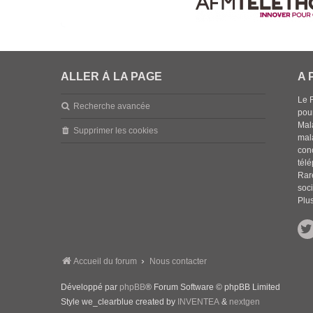
ALLER À LA PAGE
A 
Le 
Recherche avancée
pou
Mala
Supprimer les cookies
mal
con
tél
Rar
soci
Plus
Accueil du forum
Nous contacter
Développé par
phpBB
® Forum Software © phpBB Limited
Style we_clearblue created by
INVENTEA
&
nextgen