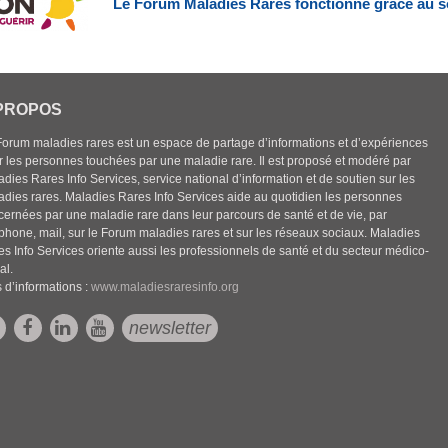
Le Forum Maladies Rares fonctionne grâce au s
PROPOS
Forum maladies rares est un espace de partage d’informations et d’expériences
r les personnes touchées par une maladie rare. Il est proposé et modéré par
dies Rares Info Services, service national d’information et de soutien sur les
adies rares. Maladies Rares Info Services aide au quotidien les personnes
cernées par une maladie rare dans leur parcours de santé et de vie, par
éphone, mail, sur le Forum maladies rares et sur les réseaux sociaux. Maladies
es Info Services oriente aussi les professionnels de santé et du secteur médico-
al.
 d’informations :
www.maladiesraresinfo.org
newsletter