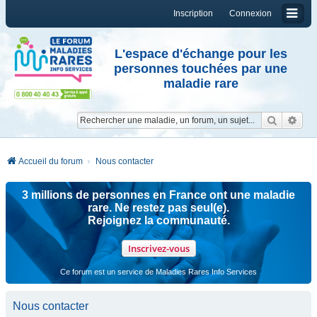
Inscription
Connexion
L'espace d'échange pour les
personnes touchées par une
maladie rare
Reche
Re
Accueil du forum
Nous contacter
3 millions de personnes en France ont une maladie
rare. Ne restez pas seul(e).
Rejoignez la communauté.
Inscrivez-vous
Ce forum est un service de Maladies Rares Info Services
Nous contacter