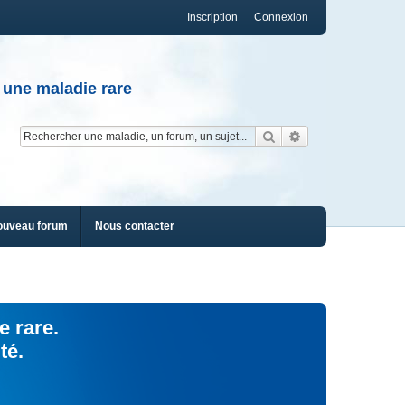
Inscription
Connexion
 une maladie rare
Rechercher
Recherche av
ouveau forum
Nous contacter
e rare.
té.