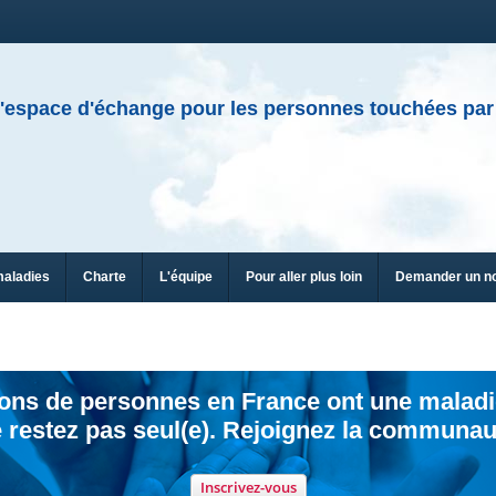
'espace d'échange pour les personnes touchées par
maladies
Charte
L'équipe
Pour aller plus loin
Demander un n
ions de personnes en France ont une maladi
 restez pas seul(e). Rejoignez la communau
Inscrivez-vous