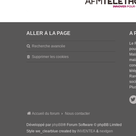
ALLER À LA PAGE
A 
Le 
Recherche avancée
pou
Mala
Supprimer les cookies
mal
con
tél
Rar
soci
Plus
Accueil du forum
Nous contacter
Développé par
phpBB
® Forum Software © phpBB Limited
Style we_clearblue created by
INVENTEA
&
nextgen