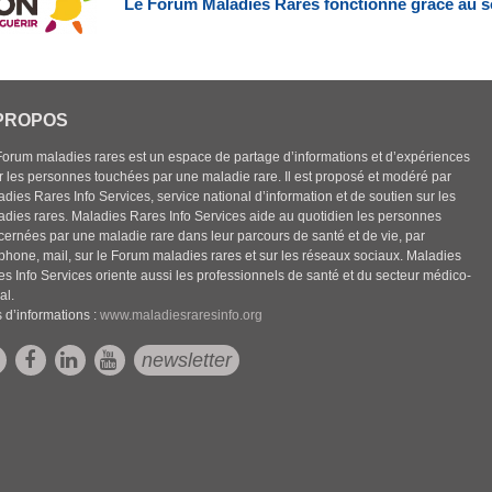
Le Forum Maladies Rares fonctionne grâce au s
PROPOS
Forum maladies rares est un espace de partage d’informations et d’expériences
r les personnes touchées par une maladie rare. Il est proposé et modéré par
dies Rares Info Services, service national d’information et de soutien sur les
adies rares. Maladies Rares Info Services aide au quotidien les personnes
cernées par une maladie rare dans leur parcours de santé et de vie, par
éphone, mail, sur le Forum maladies rares et sur les réseaux sociaux. Maladies
es Info Services oriente aussi les professionnels de santé et du secteur médico-
al.
 d’informations :
www.maladiesraresinfo.org
newsletter