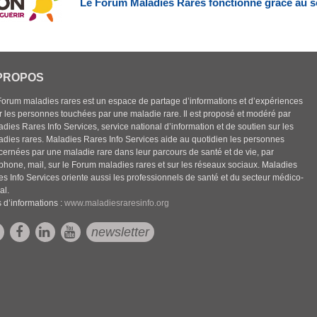
Le Forum Maladies Rares fonctionne grâce au s
PROPOS
Forum maladies rares est un espace de partage d’informations et d’expériences
r les personnes touchées par une maladie rare. Il est proposé et modéré par
dies Rares Info Services, service national d’information et de soutien sur les
adies rares. Maladies Rares Info Services aide au quotidien les personnes
cernées par une maladie rare dans leur parcours de santé et de vie, par
éphone, mail, sur le Forum maladies rares et sur les réseaux sociaux. Maladies
es Info Services oriente aussi les professionnels de santé et du secteur médico-
al.
 d’informations :
www.maladiesraresinfo.org
newsletter