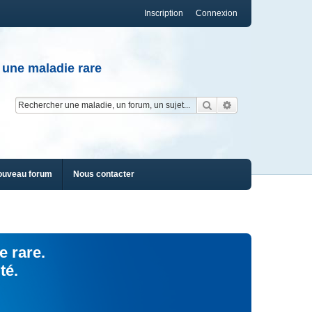
Inscription
Connexion
 une maladie rare
Rechercher
Recherche av
ouveau forum
Nous contacter
e rare.
té.