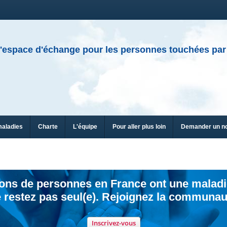
'espace d'échange pour les personnes touchées par
maladies
Charte
L'équipe
Pour aller plus loin
Demander un n
ions de personnes en France ont une maladi
 restez pas seul(e). Rejoignez la communau
Inscrivez-vous