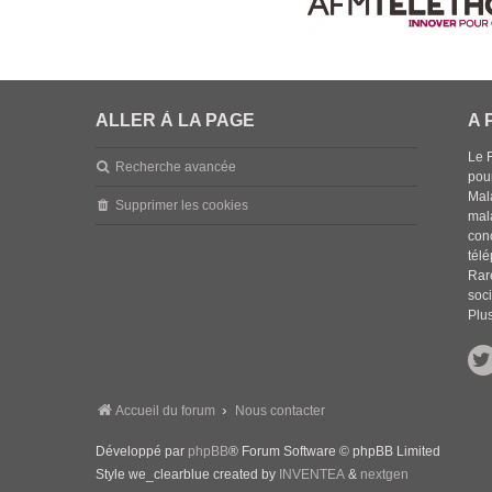
ALLER À LA PAGE
A 
Le 
Recherche avancée
pou
Mala
Supprimer les cookies
mal
con
tél
Rar
soci
Plus
Accueil du forum
Nous contacter
Développé par
phpBB
® Forum Software © phpBB Limited
Style we_clearblue created by
INVENTEA
&
nextgen