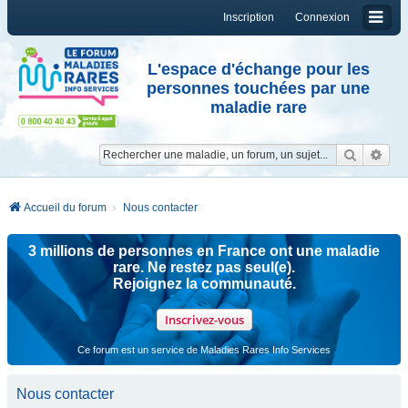
Inscription
Connexion
L'espace d'échange pour les
personnes touchées par une
maladie rare
Reche
Re
Accueil du forum
Nous contacter
3 millions de personnes en France ont une maladie
rare. Ne restez pas seul(e).
Rejoignez la communauté.
Inscrivez-vous
Ce forum est un service de Maladies Rares Info Services
Nous contacter