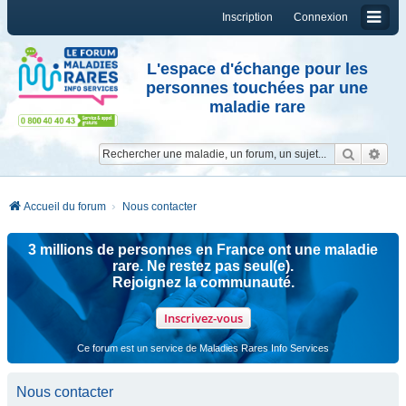
Inscription
Connexion
L'espace d'échange pour les
personnes touchées par une
maladie rare
Reche
Re
Accueil du forum
Nous contacter
3 millions de personnes en France ont une maladie
rare. Ne restez pas seul(e).
Rejoignez la communauté.
Inscrivez-vous
Ce forum est un service de Maladies Rares Info Services
Nous contacter