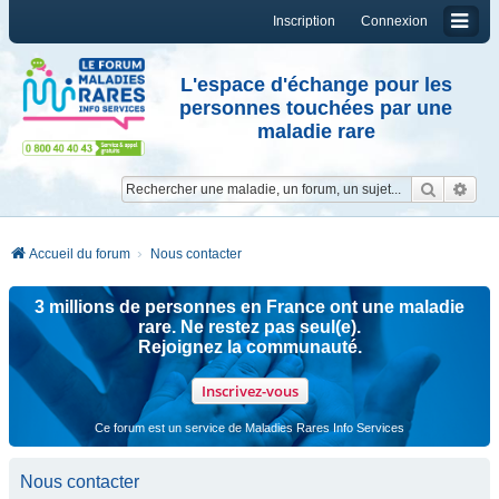
Inscription
Connexion
L'espace d'échange pour les
personnes touchées par une
maladie rare
Reche
Re
Accueil du forum
Nous contacter
3 millions de personnes en France ont une maladie
rare. Ne restez pas seul(e).
Rejoignez la communauté.
Inscrivez-vous
Ce forum est un service de Maladies Rares Info Services
Nous contacter