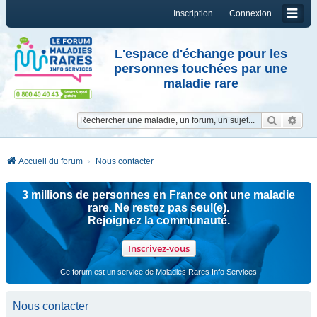
Inscription
Connexion
L'espace d'échange pour les
personnes touchées par une
maladie rare
Reche
Re
Accueil du forum
Nous contacter
3 millions de personnes en France ont une maladie
rare. Ne restez pas seul(e).
Rejoignez la communauté.
Inscrivez-vous
Ce forum est un service de Maladies Rares Info Services
Nous contacter