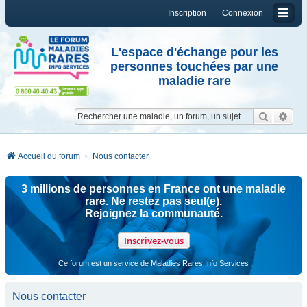
Inscription
Connexion
L'espace d'échange pour les
personnes touchées par une
maladie rare
Reche
Re
Accueil du forum
Nous contacter
3 millions de personnes en France ont une maladie
rare. Ne restez pas seul(e).
Rejoignez la communauté.
Inscrivez-vous
Ce forum est un service de Maladies Rares Info Services
Nous contacter