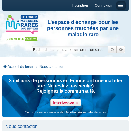
Inscription
Connexion
L'espace d'échange pour les
personnes touchées par une
maladie rare
Reche
Re
Accueil du forum
Nous contacter
3 millions de personnes en France ont une maladie
rare. Ne restez pas seul(e).
Rejoignez la communauté.
Inscrivez-vous
Ce forum est un service de Maladies Rares Info Services
Nous contacter