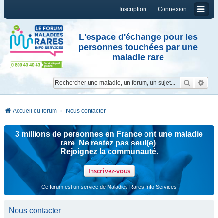
Inscription
Connexion
L'espace d'échange pour les
personnes touchées par une
maladie rare
Reche
Re
Accueil du forum
Nous contacter
3 millions de personnes en France ont une maladie
rare. Ne restez pas seul(e).
Rejoignez la communauté.
Inscrivez-vous
Ce forum est un service de Maladies Rares Info Services
Nous contacter