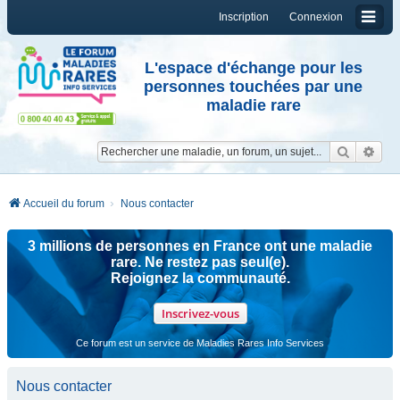
Inscription
Connexion
L'espace d'échange pour les
personnes touchées par une
maladie rare
Reche
Re
Accueil du forum
Nous contacter
3 millions de personnes en France ont une maladie
rare. Ne restez pas seul(e).
Rejoignez la communauté.
Inscrivez-vous
Ce forum est un service de Maladies Rares Info Services
Nous contacter