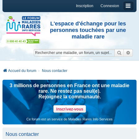
Inscription
Connexion
L'espace d'échange pour les
personnes touchées par une
maladie rare
Reche
Re
Accueil du forum
Nous contacter
3 millions de personnes en France ont une maladie
rare. Ne restez pas seul(e).
Rejoignez la communauté.
Inscrivez-vous
Ce forum est un service de Maladies Rares Info Services
Nous contacter