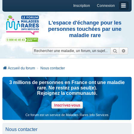
Inscription
Connexion
L'espace d'échange pour les
personnes touchées par une
maladie rare
Reche
Re
Accueil du forum
Nous contacter
3 millions de personnes en France ont une maladie
rare. Ne restez pas seul(e).
Rejoignez la communauté.
Inscrivez-vous
Ce forum est un service de Maladies Rares Info Services
Nous contacter