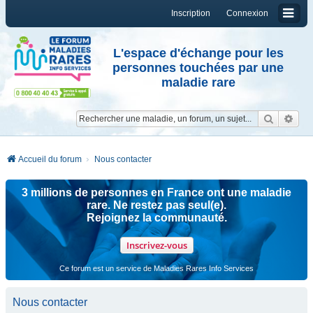
Inscription
Connexion
L'espace d'échange pour les
personnes touchées par une
maladie rare
Reche
Re
Accueil du forum
Nous contacter
3 millions de personnes en France ont une maladie
rare. Ne restez pas seul(e).
Rejoignez la communauté.
Inscrivez-vous
Ce forum est un service de Maladies Rares Info Services
Nous contacter