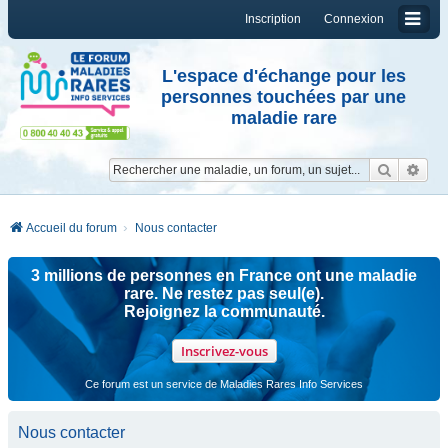
Inscription
Connexion
L'espace d'échange pour les
personnes touchées par une
maladie rare
Reche
Re
Accueil du forum
Nous contacter
3 millions de personnes en France ont une maladie
rare. Ne restez pas seul(e).
Rejoignez la communauté.
Inscrivez-vous
Ce forum est un service de Maladies Rares Info Services
Nous contacter