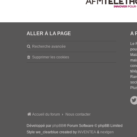
ALLER À LA PAGE
A 
Le 
Recherche avancée
pou
Mala
Supprimer les cookies
mal
con
tél
Rar
soci
Plus
Accueil du forum
Nous contacter
Développé par
phpBB
® Forum Software © phpBB Limited
Style we_clearblue created by
INVENTEA
&
nextgen