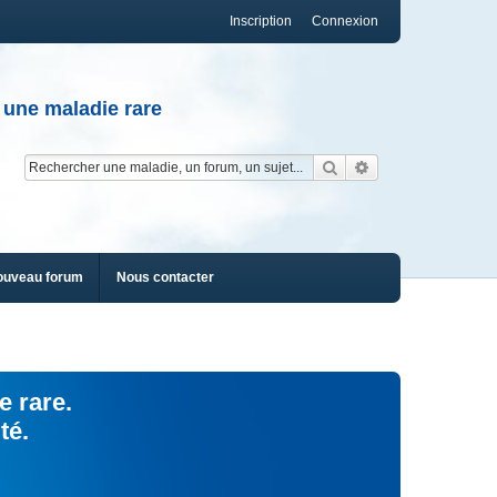
Inscription
Connexion
 une maladie rare
Rechercher
Recherche av
ouveau forum
Nous contacter
e rare.
té.