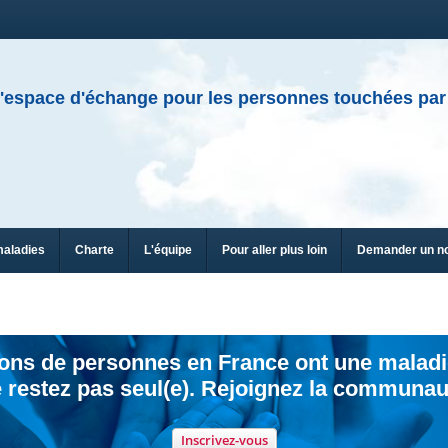
'espace d'échange pour les personnes touchées par
maladies
Charte
L'équipe
Pour aller plus loin
Demander un n
ions de personnes en France ont une maladi
 restez pas seul(e). Rejoignez la communau
Inscrivez-vous