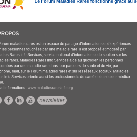
Le Forum Maladies Rares fonctionne grâce au s
PROPOS
Forum maladies rares est un espace de partage d’informations et d’expériences
r les personnes touchées par une maladie rare. Il est proposé et modéré par
dies Rares Info Services, service national d’information et de soutien sur les
adies rares. Maladies Rares Info Services aide au quotidien les personnes
cernées par une maladie rare dans leur parcours de santé et de vie, par
éphone, mail, sur le Forum maladies rares et sur les réseaux sociaux. Maladies
es Info Services oriente aussi les professionnels de santé et du secteur médico-
al.
 d’informations :
www.maladiesraresinfo.org
newsletter