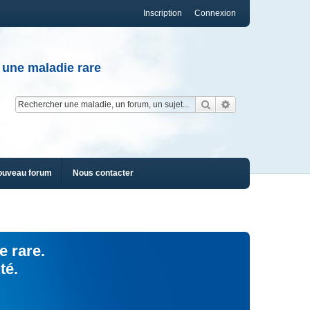
Inscription
Connexion
 une maladie rare
Rechercher
Recherche av
ouveau forum
Nous contacter
e rare.
té.