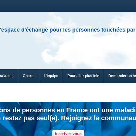
'espace d'échange pour les personnes touchées par
maladies
Charte
L'équipe
Pour aller plus loin
Demander un n
ions de personnes en France ont une maladi
 restez pas seul(e). Rejoignez la communau
Inscrivez-vous