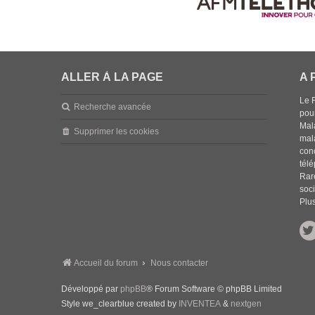
ALLER À LA PAGE
A 
Le 
Recherche avancée
pou
Mala
Supprimer les cookies
mal
con
tél
Rar
soci
Plus
Accueil du forum
Nous contacter
Développé par
phpBB
® Forum Software © phpBB Limited
Style we_clearblue created by
INVENTEA
&
nextgen