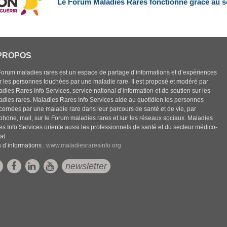
Le Forum Maladies Rares fonctionne grâce au s
PROPOS
Forum maladies rares est un espace de partage d’informations et d’expériences
r les personnes touchées par une maladie rare. Il est proposé et modéré par
dies Rares Info Services, service national d’information et de soutien sur les
adies rares. Maladies Rares Info Services aide au quotidien les personnes
cernées par une maladie rare dans leur parcours de santé et de vie, par
éphone, mail, sur le Forum maladies rares et sur les réseaux sociaux. Maladies
es Info Services oriente aussi les professionnels de santé et du secteur médico-
al.
 d’informations :
www.maladiesraresinfo.org
newsletter