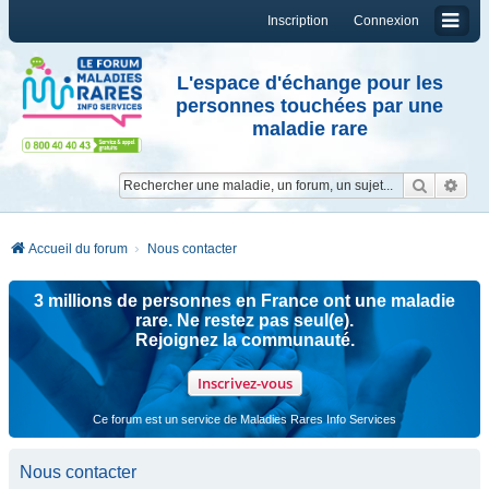
Inscription
Connexion
L'espace d'échange pour les
personnes touchées par une
maladie rare
Reche
Re
Accueil du forum
Nous contacter
3 millions de personnes en France ont une maladie
rare. Ne restez pas seul(e).
Rejoignez la communauté.
Inscrivez-vous
Ce forum est un service de Maladies Rares Info Services
Nous contacter