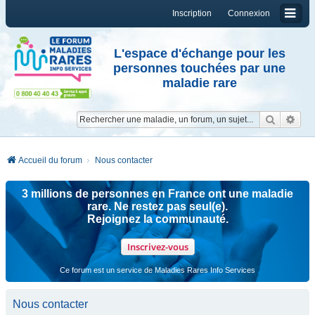
Inscription
Connexion
L'espace d'échange pour les
personnes touchées par une
maladie rare
Reche
Re
Accueil du forum
Nous contacter
3 millions de personnes en France ont une maladie
rare. Ne restez pas seul(e).
Rejoignez la communauté.
Inscrivez-vous
Ce forum est un service de Maladies Rares Info Services
Nous contacter