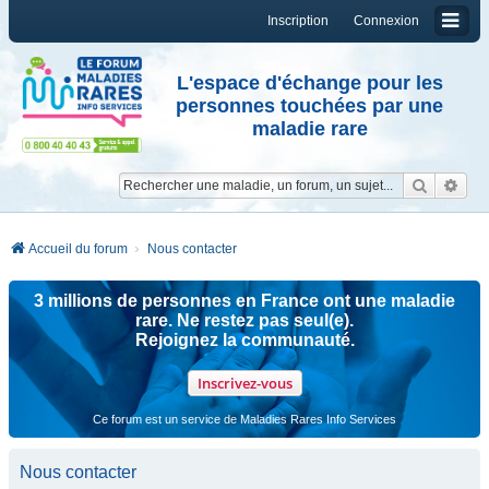
Inscription
Connexion
L'espace d'échange pour les
personnes touchées par une
maladie rare
Reche
Re
Accueil du forum
Nous contacter
3 millions de personnes en France ont une maladie
rare. Ne restez pas seul(e).
Rejoignez la communauté.
Inscrivez-vous
Ce forum est un service de Maladies Rares Info Services
Nous contacter