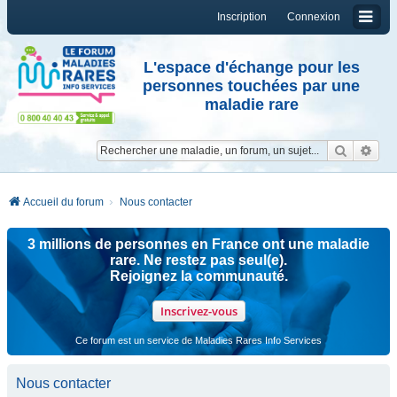
Inscription
Connexion
L'espace d'échange pour les
personnes touchées par une
maladie rare
Reche
Re
Accueil du forum
Nous contacter
3 millions de personnes en France ont une maladie
rare. Ne restez pas seul(e).
Rejoignez la communauté.
Inscrivez-vous
Ce forum est un service de Maladies Rares Info Services
Nous contacter