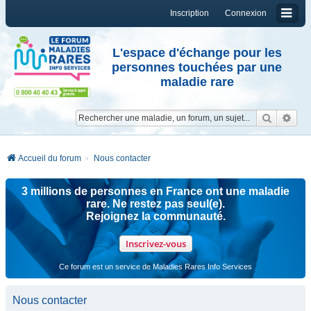
Inscription
Connexion
L'espace d'échange pour les
personnes touchées par une
maladie rare
Reche
Re
Accueil du forum
Nous contacter
3 millions de personnes en France ont une maladie
rare. Ne restez pas seul(e).
Rejoignez la communauté.
Inscrivez-vous
Ce forum est un service de Maladies Rares Info Services
Nous contacter