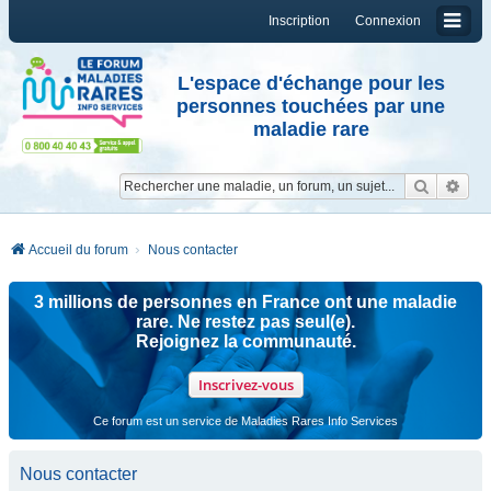
Inscription
Connexion
L'espace d'échange pour les
personnes touchées par une
maladie rare
Reche
Re
Accueil du forum
Nous contacter
3 millions de personnes en France ont une maladie
rare. Ne restez pas seul(e).
Rejoignez la communauté.
Inscrivez-vous
Ce forum est un service de Maladies Rares Info Services
Nous contacter