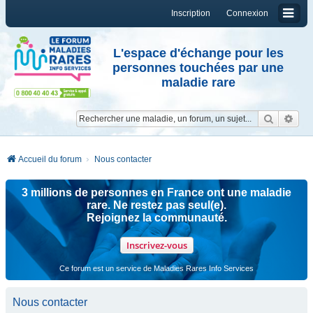
Inscription
Connexion
L'espace d'échange pour les
personnes touchées par une
maladie rare
Reche
Re
Accueil du forum
Nous contacter
3 millions de personnes en France ont une maladie
rare. Ne restez pas seul(e).
Rejoignez la communauté.
Inscrivez-vous
Ce forum est un service de Maladies Rares Info Services
Nous contacter