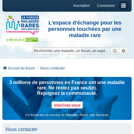
Inscription
Connexion
L'espace d'échange pour les
personnes touchées par une
maladie rare
Reche
Re
Accueil du forum
Nous contacter
3 millions de personnes en France ont une maladie
rare. Ne restez pas seul(e).
Rejoignez la communauté.
Inscrivez-vous
Ce forum est un service de Maladies Rares Info Services
Nous contacter