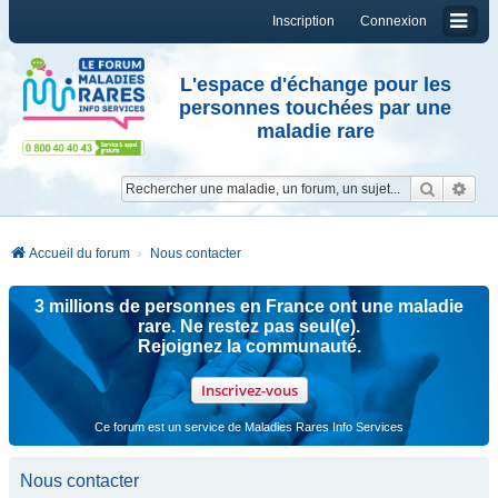
Inscription
Connexion
L'espace d'échange pour les
personnes touchées par une
maladie rare
Reche
Re
Accueil du forum
Nous contacter
3 millions de personnes en France ont une maladie
rare. Ne restez pas seul(e).
Rejoignez la communauté.
Inscrivez-vous
Ce forum est un service de Maladies Rares Info Services
Nous contacter