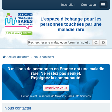
Inscription
Connexion
L'espace d'échange pour les
personnes touchées par une
maladie rare
Reche
Re
Accueil du forum
Nous contacter
3 millions de personnes en France ont une maladie
rare. Ne restez pas seul(e).
Rejoignez la communauté.
Inscrivez-vous
Ce forum est un service de Maladies Rares Info Services
Nous contacter