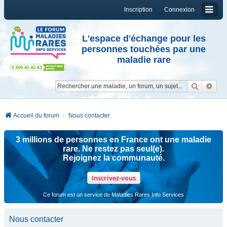
Inscription
Connexion
L'espace d'échange pour les
personnes touchées par une
maladie rare
Reche
Re
Accueil du forum
Nous contacter
3 millions de personnes en France ont une maladie
rare. Ne restez pas seul(e).
Rejoignez la communauté.
Inscrivez-vous
Ce forum est un service de Maladies Rares Info Services
Nous contacter