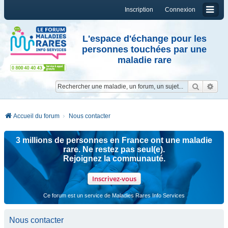
Inscription
Connexion
L'espace d'échange pour les
personnes touchées par une
maladie rare
Reche
Re
Accueil du forum
Nous contacter
3 millions de personnes en France ont une maladie
rare. Ne restez pas seul(e).
Rejoignez la communauté.
Inscrivez-vous
Ce forum est un service de Maladies Rares Info Services
Nous contacter