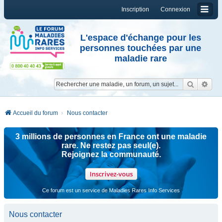
Inscription
Connexion
L'espace d'échange pour les
personnes touchées par une
maladie rare
Reche
Re
Accueil du forum
Nous contacter
3 millions de personnes en France ont une maladie
rare. Ne restez pas seul(e).
Rejoignez la communauté.
Inscrivez-vous
Ce forum est un service de Maladies Rares Info Services
Nous contacter