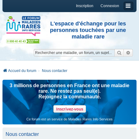
Inscription
Connexion
L'espace d'échange pour les
personnes touchées par une
maladie rare
Reche
Re
Accueil du forum
Nous contacter
3 millions de personnes en France ont une maladie
rare. Ne restez pas seul(e).
Rejoignez la communauté.
Inscrivez-vous
Ce forum est un service de Maladies Rares Info Services
Nous contacter