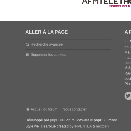
ALLER À LA PAGE
A 
Le 
Recherche avancée
pou
Mala
Supprimer les cookies
mal
con
tél
Rar
soci
Plus
Accueil du forum
Nous contacter
Développé par
phpBB
® Forum Software © phpBB Limited
Style we_clearblue created by
INVENTEA
&
nextgen