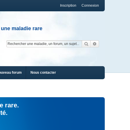
Inscription
Connexion
 une maladie rare
Rechercher
Recherche av
ouveau forum
Nous contacter
e rare.
té.