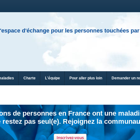
'espace d'échange pour les personnes touchées par
maladies
Charte
L'équipe
Pour aller plus loin
Demander un n
ions de personnes en France ont une maladi
 restez pas seul(e). Rejoignez la communau
Inscrivez-vous