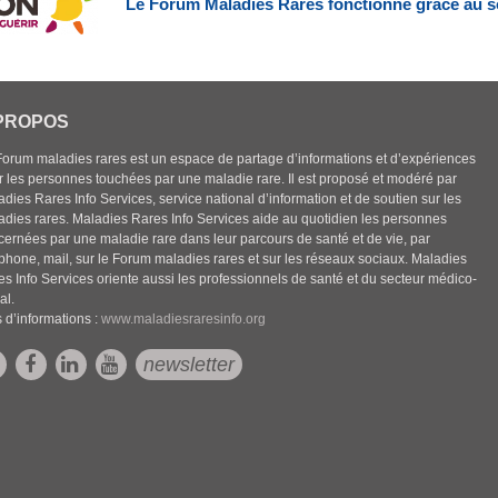
Le Forum Maladies Rares fonctionne grâce au s
PROPOS
Forum maladies rares est un espace de partage d’informations et d’expériences
r les personnes touchées par une maladie rare. Il est proposé et modéré par
dies Rares Info Services, service national d’information et de soutien sur les
adies rares. Maladies Rares Info Services aide au quotidien les personnes
cernées par une maladie rare dans leur parcours de santé et de vie, par
éphone, mail, sur le Forum maladies rares et sur les réseaux sociaux. Maladies
es Info Services oriente aussi les professionnels de santé et du secteur médico-
al.
 d’informations :
www.maladiesraresinfo.org
newsletter