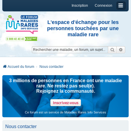
Inscription
Connexion
L'espace d'échange pour les
personnes touchées par une
maladie rare
Reche
Re
Accueil du forum
Nous contacter
3 millions de personnes en France ont une maladie
rare. Ne restez pas seul(e).
Rejoignez la communauté.
Inscrivez-vous
Ce forum est un service de Maladies Rares Info Services
Nous contacter