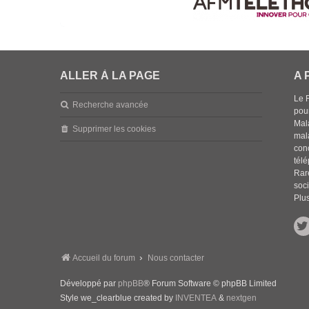
ALLER À LA PAGE
A 
Le 
Recherche avancée
pou
Mala
Supprimer les cookies
mal
con
tél
Rar
soci
Plus
Accueil du forum
Nous contacter
Développé par
phpBB
® Forum Software © phpBB Limited
Style we_clearblue created by
INVENTEA
&
nextgen