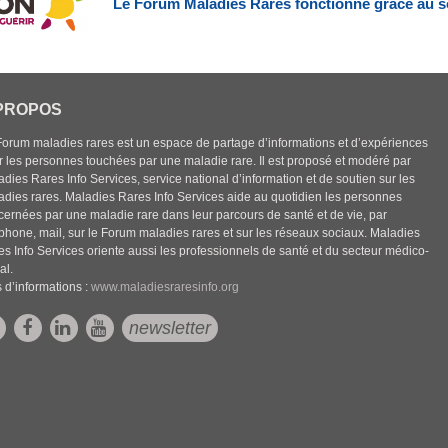
Le Forum Maladies Rares fonctionne grâce au s
PROPOS
Forum maladies rares est un espace de partage d’informations et d’expériences
r les personnes touchées par une maladie rare. Il est proposé et modéré par
dies Rares Info Services, service national d’information et de soutien sur les
adies rares. Maladies Rares Info Services aide au quotidien les personnes
cernées par une maladie rare dans leur parcours de santé et de vie, par
éphone, mail, sur le Forum maladies rares et sur les réseaux sociaux. Maladies
es Info Services oriente aussi les professionnels de santé et du secteur médico-
al.
 d’informations :
www.maladiesraresinfo.org
newsletter