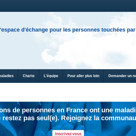
'espace d'échange pour les personnes touchées par
maladies
Charte
L'équipe
Pour aller plus loin
Demander un n
ions de personnes en France ont une maladi
 restez pas seul(e). Rejoignez la communau
Inscrivez-vous