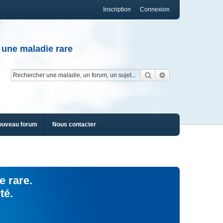
Inscription
Connexion
 une maladie rare
Rechercher
Recherche av
ouveau forum
Nous contacter
e rare.
té.