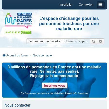
Inscription
Connexion
L'espace d'échange pour les
personnes touchées par une
maladie rare
Reche
Re
Accueil du forum
Nous contacter
3 millions de personnes en France ont une maladie
rare. Ne restez pas seul(e).
Rejoignez la communauté.
Inscrivez-vous
Ce forum est un service de Maladies Rares Info Services
Nous contacter