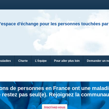
'espace d'échange pour les personnes touchées par
maladies
Charte
L'équipe
Pour aller plus loin
Demander un n
ions de personnes en France ont une maladi
 restez pas seul(e). Rejoignez la communau
Inscrivez-vous