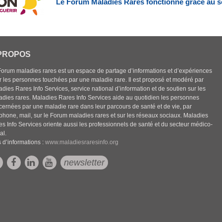
Le Forum Maladies Rares fonctionne grâce au s
PROPOS
Forum maladies rares est un espace de partage d’informations et d’expériences
r les personnes touchées par une maladie rare. Il est proposé et modéré par
dies Rares Info Services, service national d’information et de soutien sur les
adies rares. Maladies Rares Info Services aide au quotidien les personnes
cernées par une maladie rare dans leur parcours de santé et de vie, par
éphone, mail, sur le Forum maladies rares et sur les réseaux sociaux. Maladies
es Info Services oriente aussi les professionnels de santé et du secteur médico-
al.
 d’informations :
www.maladiesraresinfo.org
newsletter