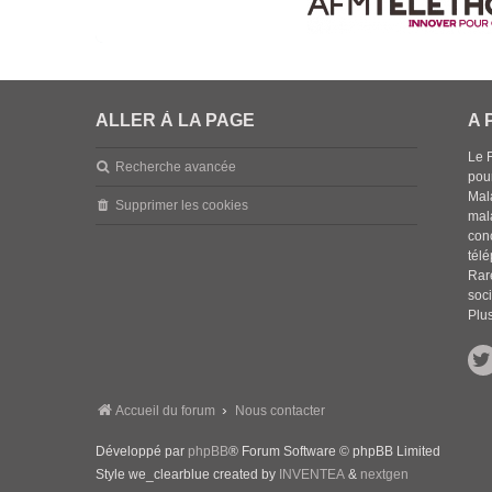
ALLER À LA PAGE
A 
Le 
Recherche avancée
pou
Mala
Supprimer les cookies
mal
con
tél
Rar
soci
Plus
Accueil du forum
Nous contacter
Développé par
phpBB
® Forum Software © phpBB Limited
Style we_clearblue created by
INVENTEA
&
nextgen