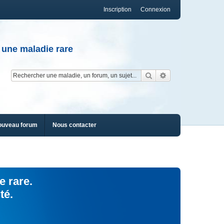
Inscription
Connexion
 une maladie rare
Rechercher
Recherche av
ouveau forum
Nous contacter
e rare.
té.