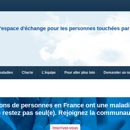
'espace d'échange pour les personnes touchées par
maladies
Charte
L'équipe
Pour aller plus loin
Demander un n
ions de personnes en France ont une maladi
 restez pas seul(e). Rejoignez la communau
Inscrivez-vous