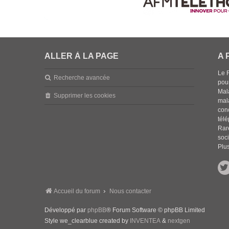
ALLER À LA PAGE
A 
Le 
Recherche avancée
pou
Mala
Supprimer les cookies
mal
con
tél
Rar
soci
Plus
Accueil du forum
Nous contacter
Développé par
phpBB
® Forum Software © phpBB Limited
Style we_clearblue created by
INVENTEA
&
nextgen