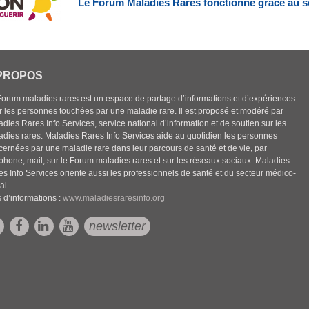
Le Forum Maladies Rares fonctionne grâce au s
PROPOS
Forum maladies rares est un espace de partage d’informations et d’expériences
r les personnes touchées par une maladie rare. Il est proposé et modéré par
dies Rares Info Services, service national d’information et de soutien sur les
adies rares. Maladies Rares Info Services aide au quotidien les personnes
cernées par une maladie rare dans leur parcours de santé et de vie, par
éphone, mail, sur le Forum maladies rares et sur les réseaux sociaux. Maladies
es Info Services oriente aussi les professionnels de santé et du secteur médico-
al.
 d’informations :
www.maladiesraresinfo.org
newsletter