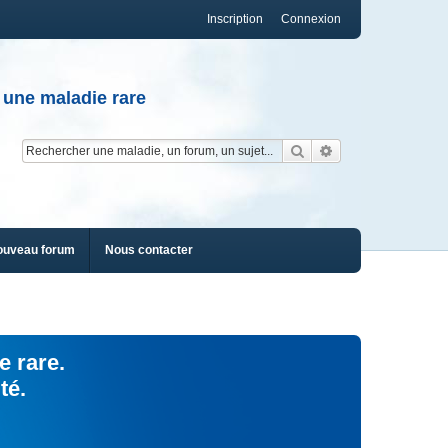
Inscription
Connexion
 une maladie rare
Rechercher
Recherche av
ouveau forum
Nous contacter
e rare.
té.