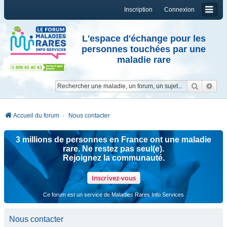
Inscription
Connexion
L'espace d'échange pour les
personnes touchées par une
maladie rare
Reche
Re
Accueil du forum
Nous contacter
3 millions de personnes en France ont une maladie
rare. Ne restez pas seul(e).
Rejoignez la communauté.
Inscrivez-vous
Ce forum est un service de Maladies Rares Info Services
Nous contacter