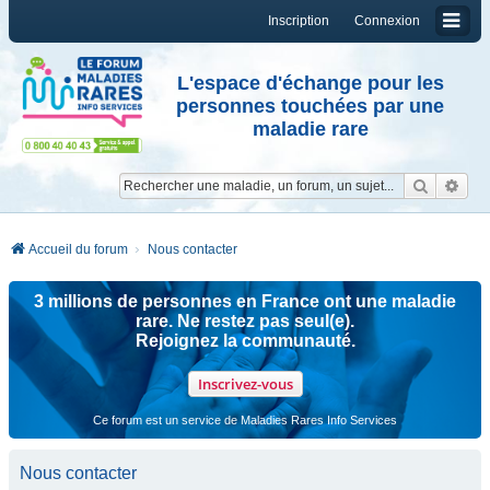
Inscription
Connexion
L'espace d'échange pour les
personnes touchées par une
maladie rare
Reche
Re
Accueil du forum
Nous contacter
3 millions de personnes en France ont une maladie
rare. Ne restez pas seul(e).
Rejoignez la communauté.
Inscrivez-vous
Ce forum est un service de Maladies Rares Info Services
Nous contacter