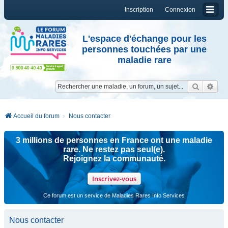
Inscription
Connexion
L'espace d'échange pour les
personnes touchées par une
maladie rare
Reche
Re
Accueil du forum
Nous contacter
3 millions de personnes en France ont une maladie
rare. Ne restez pas seul(e).
Rejoignez la communauté.
Inscrivez-vous
Ce forum est un service de Maladies Rares Info Services
Nous contacter