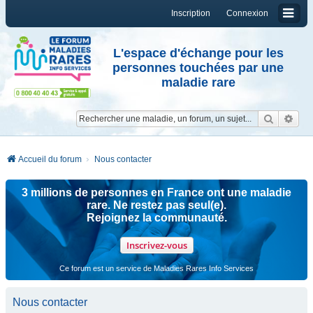
Inscription
Connexion
L'espace d'échange pour les
personnes touchées par une
maladie rare
Reche
Re
Accueil du forum
Nous contacter
3 millions de personnes en France ont une maladie
rare. Ne restez pas seul(e).
Rejoignez la communauté.
Inscrivez-vous
Ce forum est un service de Maladies Rares Info Services
Nous contacter