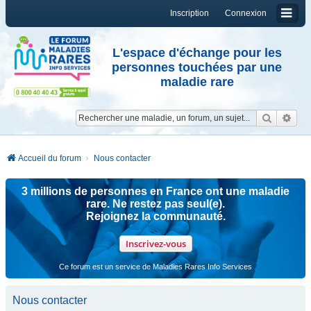
Inscription
Connexion
L'espace d'échange pour les
personnes touchées par une
maladie rare
Reche
Re
Accueil du forum
Nous contacter
3 millions de personnes en France ont une maladie
rare. Ne restez pas seul(e).
Rejoignez la communauté.
Inscrivez-vous
Ce forum est un service de Maladies Rares Info Services
Nous contacter