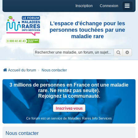
Inscription
Connexion
L'espace d'échange pour les
personnes touchées par une
maladie rare
Reche
Re
Accueil du forum
Nous contacter
3 millions de personnes en France ont une maladie
rare. Ne restez pas seul(e).
Rejoignez la communauté.
Inscrivez-vous
Ce forum est un service de Maladies Rares Info Services
Nous contacter