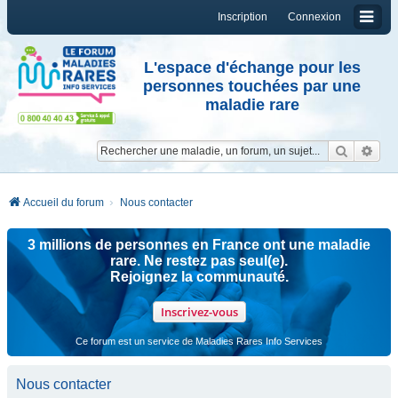
Inscription
Connexion
L'espace d'échange pour les
personnes touchées par une
maladie rare
Reche
Re
Accueil du forum
Nous contacter
3 millions de personnes en France ont une maladie
rare. Ne restez pas seul(e).
Rejoignez la communauté.
Inscrivez-vous
Ce forum est un service de Maladies Rares Info Services
Nous contacter