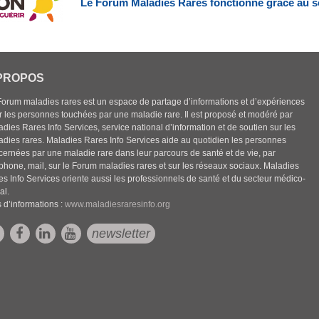
Le Forum Maladies Rares fonctionne grâce au s
PROPOS
Forum maladies rares est un espace de partage d’informations et d’expériences
r les personnes touchées par une maladie rare. Il est proposé et modéré par
dies Rares Info Services, service national d’information et de soutien sur les
adies rares. Maladies Rares Info Services aide au quotidien les personnes
cernées par une maladie rare dans leur parcours de santé et de vie, par
éphone, mail, sur le Forum maladies rares et sur les réseaux sociaux. Maladies
es Info Services oriente aussi les professionnels de santé et du secteur médico-
al.
 d’informations :
www.maladiesraresinfo.org
newsletter