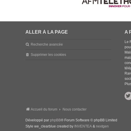
ALLER À LA PAGE
A 
Le 
Recherche avancée
pou
Mala
Supprimer les cookies
mal
con
tél
Rar
soci
Plus
Accueil du forum
Nous contacter
Développé par
phpBB
® Forum Software © phpBB Limited
Style we_clearblue created by
INVENTEA
&
nextgen