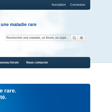
Inscription
Connexion
 une maladie rare
Rechercher
Recherche av
ouveau forum
Nous contacter
e rare.
té.