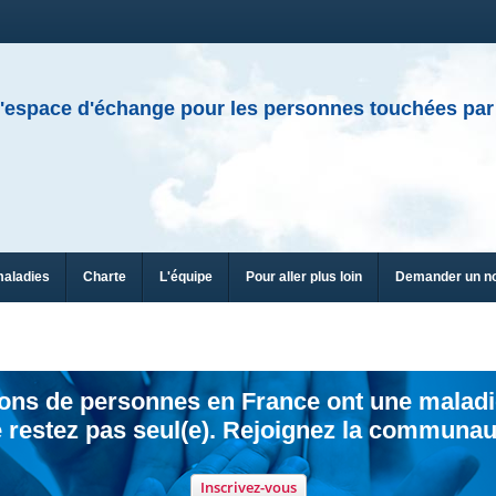
'espace d'échange pour les personnes touchées par
maladies
Charte
L'équipe
Pour aller plus loin
Demander un n
ions de personnes en France ont une maladi
 restez pas seul(e). Rejoignez la communau
Inscrivez-vous