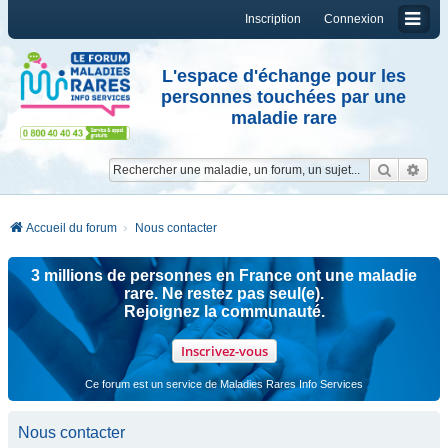
Inscription
Connexion
L'espace d'échange pour les
personnes touchées par une
maladie rare
Reche
Re
Accueil du forum
Nous contacter
3 millions de personnes en France ont une maladie
rare. Ne restez pas seul(e).
Rejoignez la communauté.
Inscrivez-vous
Ce forum est un service de Maladies Rares Info Services
Nous contacter